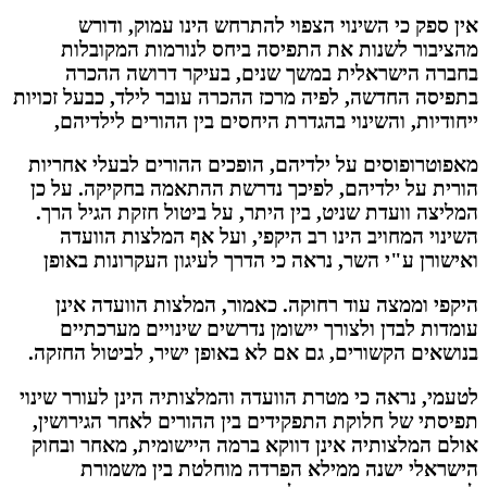
אין ספק כי השינוי הצפוי להתרחש הינו עמוק, ודורש
מהציבור לשנות את התפיסה ביחס לנורמות המקובלות
בחברה הישראלית במשך שנים, בעיקר דרושה ההכרה
בתפיסה החדשה, לפיה מרכז ההכרה עובר לילד, כבעל זכויות
ייחודיות, והשינוי בהגדרת היחסים בין ההורים לילדיהם,
מאפוטרופוסים על ילדיהם, הופכים ההורים לבעלי אחריות
הורית על ילדיהם, לפיכך נדרשת ההתאמה בחקיקה. על כן
המליצה וועדת שניט, בין היתר, על ביטול חזקת הגיל הרך.
השינוי המחויב הינו רב היקפי, ועל אף המלצות הוועדה
ואישורן ע"י השר, נראה כי הדרך לעיגון העקרונות באופן
היקפי וממצה עוד רחוקה. כאמור, המלצות הוועדה אינן
עומדות לבדן ולצורך יישומן נדרשים שינויים מערכתיים
בנושאים הקשורים, גם אם לא באופן ישיר, לביטול החזקה.
לטעמי, נראה כי מטרת הוועדה והמלצותיה הינן לעורר שינוי
תפיסתי של חלוקת התפקידים בין ההורים לאחר הגירושין,
אולם המלצותיה אינן דווקא ברמה היישומית, מאחר ובחוק
הישראלי ישנה ממילא הפרדה מוחלטת בין משמורת