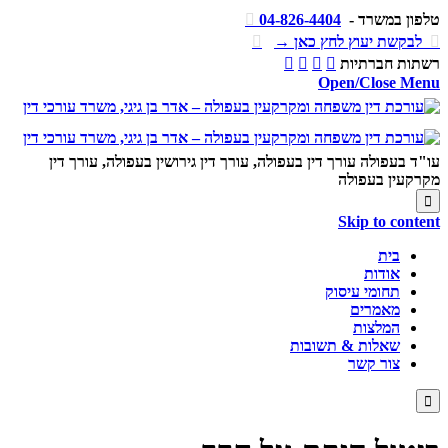
טלפון במשרד -
04-826-4404


לבקשת יעוץ לחץ כאן →

רשתות חברתיות




Open/Close Menu
עו"ד בעפולה עורך דין בעפולה, עורך דין גירושין בעפולה, עורך דין
מקרקעין בעפולה

Skip to content
בית
אודות
תחומי עיסוק
מאמרים
המלצות
שאלות & תשובות
צור קשר
