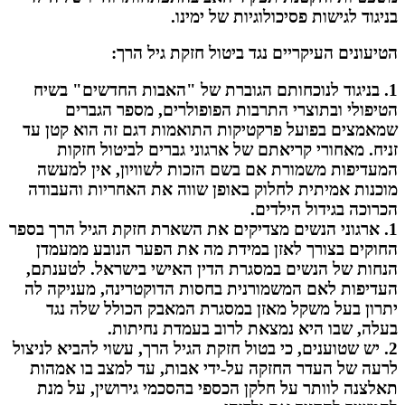
בניגוד לגישות פסיכולוגיות של ימינו.
הטיעונים העיקריים נגד ביטול חזקת גיל הרך:
1. בניגוד לנוכחותם הגוברת של "האבות החדשים" בשיח
הטיפולי ובתוצרי התרבות הפופולרים, מספר הגברים
שמאמצים בפועל פרקטיקות התואמות דגם זה הוא קטן עד
זניח. מאחורי קריאתם של ארגוני גברים לביטול חזקות
המעדיפות משמורת אם בשם הזכות לשוויון, אין למעשה
מוכנות אמיתית לחלוק באופן שווה את האחריות והעבודה
הכרוכה בגידול הילדים.
1. ארגוני הנשים מצדיקים את השארת חזקת הגיל הרך בספר
החוקים בצורך לאזן במידת מה את הפער הנובע ממעמדן
הנחות של הנשים במסגרת הדין האישי בישראל. לטענתם,
העדיפות לאם המשמורנית בחסות הדוקטרינה, מעניקה לה
יתרון בעל משקל מאזן במסגרת המאבק הכולל שלה נגד
בעלה, שבו היא נמצאת לרוב בעמדת נחיתות.
2. יש שטוענים, כי בטול חזקת הגיל הרך, עשוי להביא לניצול
לרעה של העדר החזקה על-ידי אבות, עד למצב בו אמהות
תאלצנה לוותר על חלקן הכספי בהסכמי גירושין, על מנת