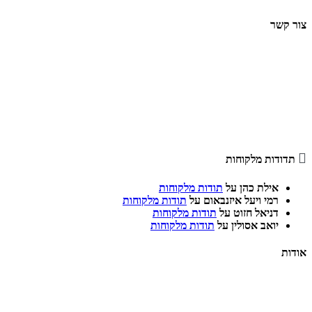
צור קשר
סניף עפולה, חרוד 7
סניף חיפה, העצמאות 43
Tel: 04-826-4404
Fax: 04-826-4401

תדודות מלקוחות
אילת כהן
על
תודות מלקוחות
רמי ויעל איזנבאום
על
תודות מלקוחות
דניאל חזוט
על
תודות מלקוחות
יואב אסולין
על
תודות מלקוחות
אודות
משרד עורכי דין אדר בן גיגי, המצוי בעיר עפולה, הינו משרד עורכי דין העוסק בדיני משפחה,