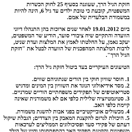
חזקת הגיל הרך, שעוגנה בסעיף 25 לחוק הכשרות
המשפטית, קובעת כי טובת ילדים עד גיל 6, הינה להיות
במשמורת הבלעדית של אמם.
ביום 19.01.2012 לאחר שנים ארוכות בהן התנהלו דיוני
הוועדה והתקיים שיח ציבורי סוער, הודיע שר המשפטים,
יעקב נאמן, על החלטתו לאמץ את המלצות ועדת שניט,
לרבות המלצתה המהפכנית של הוועדה לבטל את "חזקת
הגיל הרך".
הטיעונים העיקריים בעד ביטול חזקת גיל הרך:
1. חוסר שוויון חוקי בין הורים שנתוניהם שווים.
2. מסר אידיאולוגי הנוגד את השוויון בין המינים ומדגיש
סטריאוטיפים של תפקידים משפחתיים הוריים שמרניים.
3. סטיגמטיזציה שלילית כלפי אם לא משמורנית שאינה
קיימת כלפי האב.
4. מכשולים אובייקטיביים בפני אבות להשגת משמורת.
5. היכולת לגרום להקצנת המאבק בין הצדדים; הגבלת שיקול
דעתם של פקידי סעד ופסיכולוגים הממליצים לערכאות
משפטיות והקטנת תפקיד האב בהתפתחותו וחייו של הילד