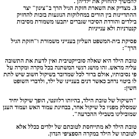
להמשיך להחזיק את ילדיהן .
3. מצדיק את השארת חזקת הגיל הרך ב"צינון" יצר
ההתדיינות בין הורים במחלוקות הנוגעות בזכות להחזיק
בילדים והורדת הסיכוי שגברים יתבעו משמורת מסיבות
קנטרניות ולא ענייניות
פסיקת בית-המשפט העליון בענייני משמורת ו"חזקת הגיל
הרך":
טובת הילד היא שאלה סובייקטיבית ואין לדעת את התשובה
עליה מראש. זהו מושג רגשי המשתנה בכל מקרה ומקרה על
פי נסיבותיו, אולם ברור לכל שמדובר בשיקול חשוב שיש לתת
לו ביטוי נרחב כאשר דנים בעניינו של ילד, ולדברי השופט
חשין:
"השיקול של טובת הילד, בהיותו רלוונטי, הופך שיקול יחיד
שמסלק מפניו כל שיקול אחר, בבחינת עמוד האש ועמוד הענן
שמובילינו בשבילי ההכרעה".
טובת הילד לא מתייחסת לטובתם של ילדים ככלל אלא
לטובתו של הילד במקרה הספציפי הנדון.