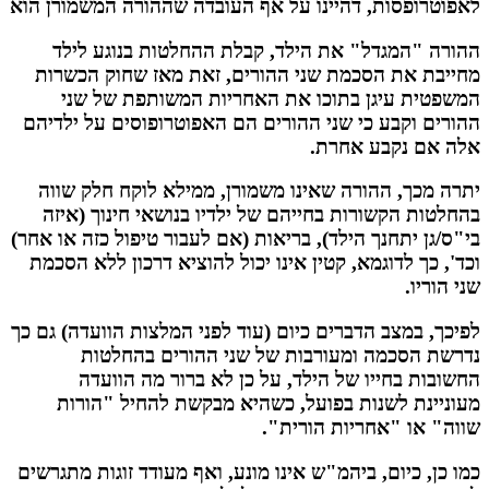
לאפוטרופסות, דהיינו על אף העובדה שההורה המשמורן הוא
ההורה "המגדל" את הילד, קבלת ההחלטות בנוגע לילד
מחייבת את הסכמת שני ההורים, זאת מאז שחוק הכשרות
המשפטית עיגן בתוכו את האחריות המשותפת של שני
ההורים וקבע כי שני ההורים הם האפוטרופוסים על ילדיהם
אלה אם נקבע אחרת.
יתרה מכך, ההורה שאינו משמורן, ממילא לוקח חלק שווה
בהחלטות הקשורות בחייהם של ילדיו בנושאי חינוך (איזה
בי"ס/גן יתחנך הילד), בריאות (אם לעבור טיפול כזה או אחר)
וכד', כך לדוגמא, קטין אינו יכול להוציא דרכון ללא הסכמת
שני הוריו.
לפיכך, במצב הדברים כיום (עוד לפני המלצות הוועדה) גם כך
נדרשת הסכמה ומעורבות של שני ההורים בהחלטות
החשובות בחייו של הילד, על כן לא ברור מה הוועדה
מעוניינת לשנות בפועל, כשהיא מבקשת להחיל "הורות
שווה" או "אחריות הורית".
כמו כן, כיום, ביהמ"ש אינו מונע, ואף מעודד זוגות מתגרשים