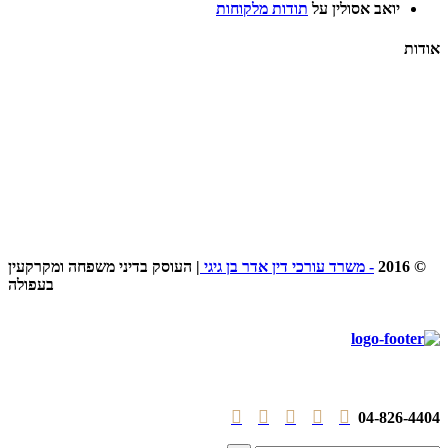
יואב אסולין
על
תודות מלקוחות
אודות
משרד עורכי דין אדר בן גיגי, המצוי בעיר עפולה, הינו משרד עורכי דין העוסק בדיני משפחה,
דיני מקרקעין ותחומים נוספים.
עו”ד אדר בן גיגי הינה מגשרת מוסמכת, ובעלת תואר שני במשפטים ( LL.M. ).
© 2016
- משרד עורכי דין אדר בן גיגי
| העוסק בדיני משפחה ומקרקעין
בעפולה





04-826-4404