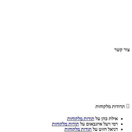
צור קשר
סניף עפולה, חרוד 7
סניף חיפה, העצמאות 43
Tel: 04-826-4404
Fax: 04-826-4401

תדודות מלקוחות
אילת כהן
על
תודות מלקוחות
רמי ויעל איזנבאום
על
תודות מלקוחות
דניאל חזוט
על
תודות מלקוחות