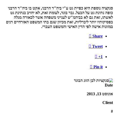
סנקציה נוספת היא כפיית גט ע"י ביה"ד הרבני, אקט בו ביה"ד הרבני
כופה נתינת גט על הבעל. גבר בוגד, לעומת זאת, לא יחויב בנתינת גט
לאשתו, זאת גם לא בביהמ"ש לענייני משפחה אשר לכאורה מגלה
בפסיקותיו יותר ליברליות, זאת מכיוון שגם בתי המשפט האזרחיים דנים
במזונות אישה לפי הדין האישי והמשפט העברי.

Share

Tweet

+1

Pin it
Date
אוגוסט 13, 2013
Client
#