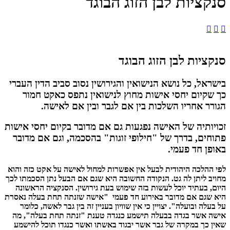
סנקציות לבן הזוג הבוגד



סנקציות לבן הזוג הבוגד
בישראל, כל נושא הנישואין והגירושין נסוב סביב הדין העברי
כך שקיום יחסי אישות מחוץ לנישואין נתפס כאקט חמור
הגורר אחריו השלכות בין אם לגבר ובין אם לאישה.
זכויותיה של האישה נפגעות גם אם מדובר בקיום יחסי אישות
פתוחים, בדרך של "חילופי זוגות" בהסכמה, וגם אם מדובר
באופן חד פעמי.
לפי ההלכה היהודית לבעל אין אפשרות למחול לאישה על אקט כזה והוא
מחויב ליתן לה גט. הנקודה החשובה היא שגם אם הבעל נתן הסכמתו לכך
היום, בעתיד יוכל לעשות בזה שימוש בעת גירושין. הסנקציה הראשונה
היא שגם אם מדובר באירוע חד פעמי "אישה שזנתה תחת בעלה נאסרת
על בעלה ובועלה". יצויין כי אין שוויון בעניין זה בין גבר לאשה, כלומר
אישה אשר בגדה בבעלה תישמע כנגדה טענת "זנתה תחת בעלה", מה
שאין כך במקרה של גבר אשר יבגוד באשתו ואשר כנגדו תוכל להישמע