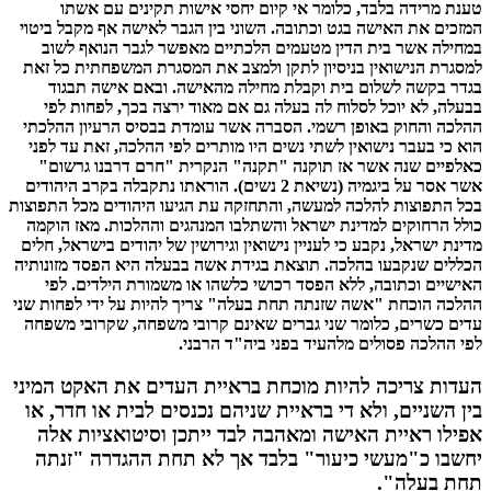
טענת מרידה בלבד, כלומר אי קיום יחסי אישות תקינים עם אשתו
המזכים את האישה בגט וכתובה. השוני בין הגבר לאישה אף מקבל ביטוי
במחילה אשר בית הדין מטעמים הלכתיים מאפשר לגבר הנואף לשוב
למסגרת הנישואין בניסיון לתקן ולמצב את המסגרת המשפחתית כל זאת
בגדר בקשה לשלום בית וקבלת מחילה מהאישה. ובאם אישה תבגוד
בבעלה, לא יוכל לסלוח לה בעלה גם אם מאוד ירצה בכך, לפחות לפי
ההלכה והחוק באופן רשמי. הסברה אשר עומדת בבסיס הרעיון ההלכתי
הוא כי בעבר נישואין לשתי נשים היו מותרים לפי ההלכה, זאת עד לפני
כאלפיים שנה אשר אז תוקנה "תקנה" הנקרית "חרם דרבנו גרשום"
אשר אסר על ביגמיה (נשיאת 2 נשים). הוראתו נתקבלה בקרב היהודים
בכל התפוצות להלכה למעשה, והתחזקה עת הגיעו היהודים מכל התפוצות
כולל הרחוקים למדינת ישראל והשתלבו המנהגים וההלכות. מאז הוקמה
מדינת ישראל, נקבע כי לעניין נישואין וגירושין של יהודים בישראל, חלים
הכללים שנקבעו בהלכה. תוצאת בגידת אשה בבעלה היא הפסד מזונותיה
האישיים וכתובה, ללא הפסד רכושי כלשהו או משמורת הילדים. לפי
ההלכה הוכחת "אשה שזנתה תחת בעלה" צריך להיות על ידי לפחות שני
עדים כשרים, כלומר שני גברים שאינם קרובי משפחה, שקרובי משפחה
לפי ההלכה פסולים מלהעיד בפני ביה"ד הרבני.
העדות צריכה להיות מוכחת בראיית העדים את האקט המיני
בין השניים, ולא די בראיית שניהם נכנסים לבית או חדר, או
אפילו ראיית האישה ומאהבה לבד ייתכן וסיטואציות אלה
יחשבו כ"מעשי כיעור" בלבד אך לא תחת ההגדרה "זנתה
תחת בעלה".