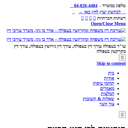
טלפון במשרד -
04-826-4404


לבקשת יעוץ לחץ כאן →

רשתות חברתיות




Open/Close Menu
עו"ד בעפולה עורך דין בעפולה, עורך דין גירושין בעפולה, עורך דין
מקרקעין בעפולה

Skip to content
בית
אודות
תחומי עיסוק
מאמרים
המלצות
שאלות & תשובות
צור קשר
