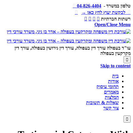
טלפון במשרד -
04-826-4404


לבקשת יעוץ לחץ כאן →

רשתות חברתיות




Open/Close Menu
עו"ד בעפולה עורך דין בעפולה, עורך דין גירושין בעפולה, עורך דין
מקרקעין בעפולה

Skip to content
בית
אודות
תחומי עיסוק
מאמרים
המלצות
שאלות & תשובות
צור קשר
