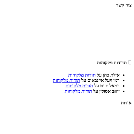
צור קשר
סניף עפולה, חרוד 7
סניף חיפה, העצמאות 43
Tel: 04-826-4404
Fax: 04-826-4401

תדודות מלקוחות
אילת כהן
על
תודות מלקוחות
רמי ויעל איזנבאום
על
תודות מלקוחות
דניאל חזוט
על
תודות מלקוחות
יואב אסולין
על
תודות מלקוחות
אודות
משרד עורכי דין אדר בן גיגי, המצוי בעיר עפולה, הינו משרד עורכי דין העוסק בדיני משפחה,
דיני מקרקעין ותחומים נוספים.