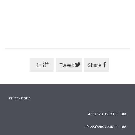
–מלא את הפרטים לקבלת יעוץ –
Error:
Contact form not found.
+1

Tweet

Share


תגובות אחרונות
עורך דין דיני עבודה בעפולה
עורך דין הוצאה לפועל בעפולה