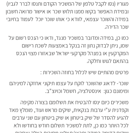
מגוריו (נסו לקבל טלפון של המשכיר הקודם ותנסו לברר לגביו)
ובמידת האפשר בקשו ממנו תלוש שכר או אישור מרואה חשבון
במידה והשוכר עצמאי, לוודא כי אותו שוכר יוכל לעמוד בחיובי
שכר הדירה.
כמו כן, במידה ומדובר במשכיר מנגד, ודאו כי הנכס רשום על
שמו, ניתן לבדוק נתון זה בנקל באמצעות לשכת רישום
המקרקעין או במנהל מקרקעי ישראל שבאזורו מצוי הנכס
בהתאם לגוש וחלקה.
פרטים מהותיים שיש לכלול בחוזה השכירות :
שוכר- לדאוג שהשוכר לוקח על עצמו תיקוני אחזקה למיניהם
ומימונם כגון: אינסטלציה, חשמל וכויוצ"ב.
משכירים כיום ינסו להבטיח את תשלומם בצורה מקיפה
וקפדנית ע"י ערבות בנקאית, שיקים מראש ועוד, מומלץ מאד
להגיע להסדר של שיק ביטחון או שיק ביטחון עם שני ערבים
לכל היותר כמו כן, לתת למשכיר תשלום חודש בחודשו ולא
שיקים קדימה במידה ותרצו/תאלצו מסיבות כאלה ואחרות